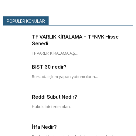
POPÜLER KONULAR
TF VARLIK KİRALAMA – TFNVK Hisse
Senedi
TF VARLIK KİRALAMA A.Ş....
BIST 30 nedir?
Borsada işlem yapan yatırımcıların...
Reddi Sübut Nedir?
Hukuki bir terim olan...
İtfa Nedir?