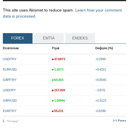
This site uses Akismet to reduce spam.
Learn how your comment
data is processed
.
FOREX
EMTİA
ENDEKS
Enstrüman
Fiyat
Değişim (%)
USD/TRY
47.6973
-0.2589
EUR/USD
1.1573
+0.4321
GBP/TRY
64.354
+0.5545
USD/JPY
157.059
--0.876
GBP/USD
1.34945
+0.3122
EUR/TRY
55.231
-0.5296
Forex
"Feragat"