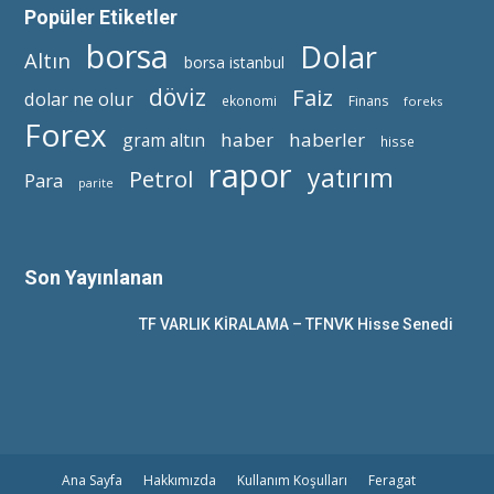
Popüler Etiketler
borsa
Dolar
Altın
borsa istanbul
döviz
Faiz
dolar ne olur
ekonomi
Finans
foreks
Forex
haber
haberler
gram altın
hisse
rapor
yatırım
Petrol
Para
parite
Son Yayınlanan
TF VARLIK KİRALAMA – TFNVK Hisse Senedi
Ana Sayfa
Hakkımızda
Kullanım Koşulları
Feragat