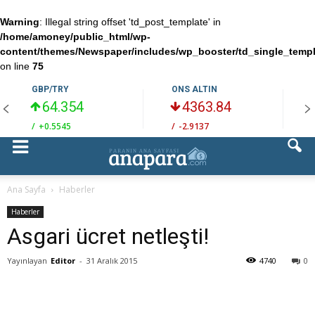
Warning
: Illegal string offset 'td_post_template' in
/home/amoney/public_html/wp-
content/themes/Newspaper/includes/wp_booster/td_single_temp
on line
75
GBP/TRY
ONS ALTIN
64.354
4363.84
/
+0.5545
/
-2.9137
/
Ana Sayfa
Haberler
Haberler
Asgari ücret netleşti!
Yayınlayan
Editor
-
31 Aralık 2015
4740
0