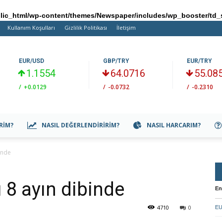
ic_html/wp-content/themes/Newspaper/includes/wp_booster/td_
Kullanım Koşulları
Gizlilik Politikası
İletişim
EUR/USD
GBP/TRY
EUR/TRY
1.1554
64.0716
55.08
/
+0.0129
/
-0.0732
/
-0.2310
IRIM?
NASIL DEĞERLENDIRIRIM?
NASIL HARCARIM?
inde
 8 ayın dibinde
En
4710
0
EU