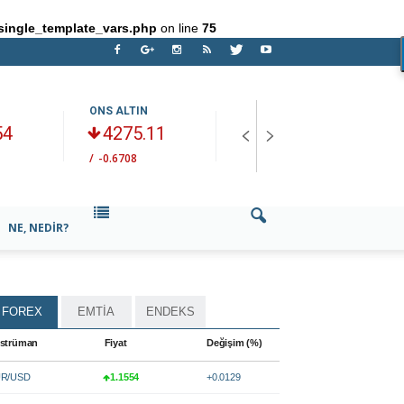
single_template_vars.php
on line
75
ONS ALTIN
HAM PETROL
B
54
4275.11
75.835
/
-0.6708
/
-1.0729
/
NE, NEDIR?
FOREX
EMTİA
ENDEKS
strüman
Fiyat
Değişim (%)
R/USD
1.1554
+0.0129