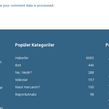
w your comment data is processed
.
Popüler Kategoriler
P
Haberler
6065
en
Bist
440
Ne, Nedir?
288
r
Videolar
197
Nasıl Harcarım?
100
ar
Rapor&Analiz
98
rı