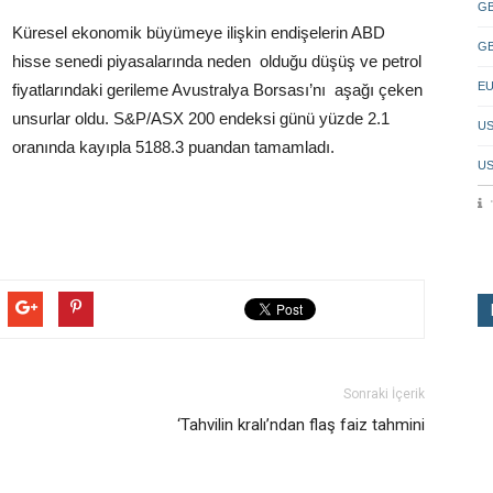
GB
Küresel ekonomik büyümeye ilişkin endişelerin ABD
GB
hisse senedi piyasalarında neden olduğu düşüş ve petrol
EU
fiyatlarındaki gerileme Avustralya Borsası’nı aşağı çeken
unsurlar oldu. S&P/ASX 200 endeksi günü yüzde 2.1
US
oranında kayıpla 5188.3 puandan tamamladı.
US
Sonraki İçerik
‘Tahvilin kralı’ndan flaş faiz tahmini