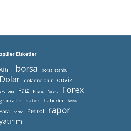
opüler Etiketler
borsa
Altın
borsa istanbul
Dolar
döviz
dolar ne olur
Forex
Faiz
ekonomi
Finans
foreks
haber
haberler
gram altın
hisse
rapor
Petrol
Para
parite
yatırım