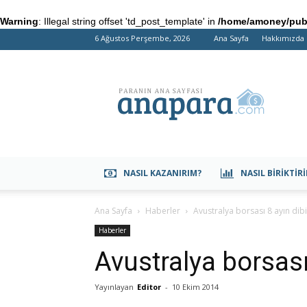
Warning
: Illegal string offset 'td_post_template' in
/home/amoney/publ
6 Ağustos Perşembe, 2026
Ana Sayfa
Hakkımızda
anapara.com
NASIL KAZANIRIM?
NASIL BIRIKTIR
Ana Sayfa
Haberler
Avustralya borsası 8 ayın dib
Haberler
Avustralya borsası
Yayınlayan
Editor
-
10 Ekim 2014