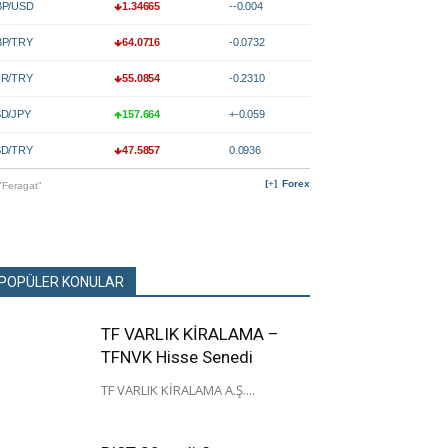
P/USD
1.34665
--0.004
P/TRY
64.0716
-0.0732
R/TRY
55.0854
-0.2310
D/JPY
157.664
+-0.059
D/TRY
47.5857
0.0936
Forex
"Feragat"
POPÜLER KONULAR
TF VARLIK KİRALAMA –
TFNVK Hisse Senedi
TF VARLIK KİRALAMA A.Ş....