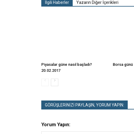
İlgili Haberler
Yazarın Diğer İçerikleri
Piyasalar güne nasıl başladı?
Borsa günü 
20.02.2017
GÖRÜŞLERİNİZİ PAYLAŞIN, YORUM YAPIN:
Yorum Yapın: