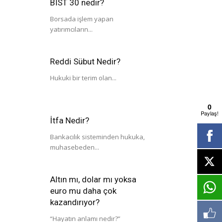
BIST 30 nedir?
Borsada işlem yapan
yatırımcıların...
Reddi Sübut Nedir?
Hukuki bir terim olan...
0
Paylaş!
İtfa Nedir?
Bankacılık sisteminden hukuka,
muhasebeden...
Altın mı, dolar mı yoksa
euro mu daha çok
kazandırıyor?
“Hayatın anlamı nedir?”