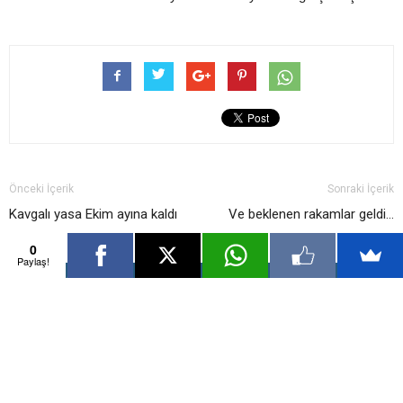
Önceki İçerik
Sonraki İçerik
Kavgalı yasa Ekim ayına kaldı
Ve beklenen rakamlar geldi…
0
Paylaş!
İlgili Haberler
Yazarın Diğer İçerikleri
Piyasalar güne nasıl başladı? 20.02.2017