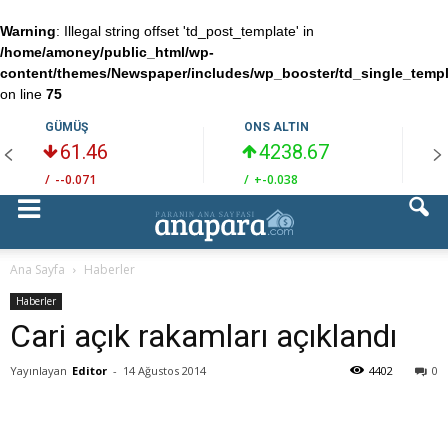
Warning
: Illegal string offset 'td_post_template' in
/home/amoney/public_html/wp-
content/themes/Newspaper/includes/wp_booster/td_single_temp
on line
75
GÜMÜŞ
ONS ALTIN
61.46
4238.67
/
--0.071
/
+-0.038
/
Ana Sayfa
Haberler
Haberler
Cari açık rakamları açıklandı
Yayınlayan
Editor
-
14 Ağustos 2014
4402
0