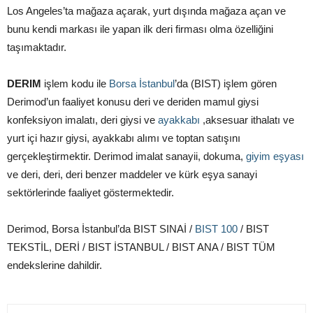
Los Angeles’ta mağaza açarak, yurt dışında mağaza açan ve
bunu kendi markası ile yapan ilk deri firması olma özelliğini
taşımaktadır.
DERIM
işlem kodu ile
Borsa İstanbul
’da (BIST) işlem gören
Derimod’un faaliyet konusu deri ve deriden mamul giysi
konfeksiyon imalatı, deri giysi ve
ayakkabı
,aksesuar ithalatı ve
yurt içi hazır giysi, ayakkabı alımı ve toptan satışını
gerçekleştirmektir. Derimod imalat sanayii, dokuma,
giyim eşyası
ve deri, deri, deri benzer maddeler ve kürk eşya sanayi
sektörlerinde faaliyet göstermektedir.
Derimod, Borsa İstanbul’da BIST SINAİ /
BIST 100
/ BIST
TEKSTİL, DERİ / BIST İSTANBUL / BIST ANA / BIST TÜM
endekslerine dahildir.