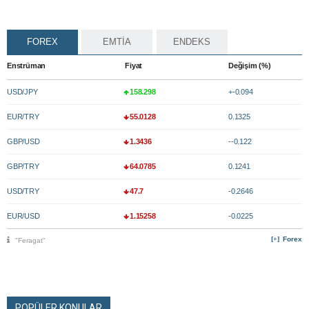
FOREX
EMTİA
ENDEKS
Enstrüman
Fiyat
Değişim (%)
USD/JPY
158.298
+-0.094
EUR/TRY
55.0128
0.1325
GBP/USD
1.3436
--0.122
GBP/TRY
64.0785
0.1241
USD/TRY
47.7
-0.2646
EUR/USD
1.15258
-0.0225
Forex
"Feragat"
POPÜLER KONULAR