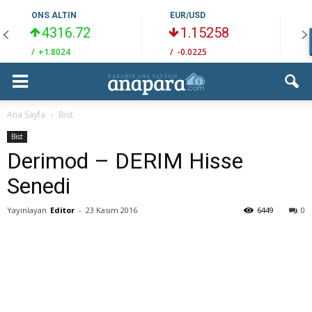
ONS ALTIN
EUR/USD
4316.72
1.15258
/
+1.8024
/
-0.0225
/
Ana Sayfa
Bist
Bist
Derimod – DERIM Hisse
Senedi
Yayınlayan
Editor
-
23 Kasım 2016
6449
0