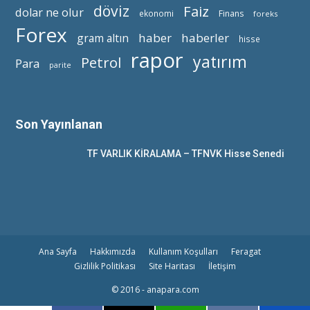
döviz
Faiz
dolar ne olur
ekonomi
Finans
foreks
Forex
haber
haberler
gram altın
hisse
rapor
yatırım
Petrol
Para
parite
Son Yayınlanan
TF VARLIK KİRALAMA – TFNVK Hisse Senedi
Ana Sayfa
Hakkımızda
Kullanım Koşulları
Feragat
Gizlilik Politikası
Site Haritası
İletişim
© 2016 - anapara.com