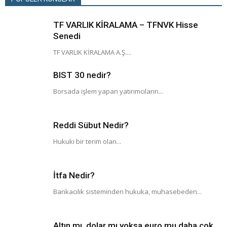
TF VARLIK KİRALAMA – TFNVK Hisse
Senedi
TF VARLIK KİRALAMA A.Ş....
BIST 30 nedir?
Borsada işlem yapan yatırımcıların...
Reddi Sübut Nedir?
Hukuki bir terim olan...
İtfa Nedir?
Bankacılık sisteminden hukuka, muhasebeden...
Altın mı, dolar mı yoksa euro mu daha çok