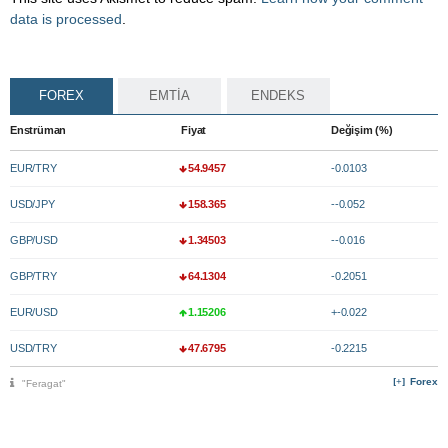
data is processed
.
FOREX
EMTİA
ENDEKS
Enstrüman
Fiyat
Değişim (%)
EUR/TRY
54.9457
-0.0103
USD/JPY
158.365
--0.052
GBP/USD
1.34503
--0.016
GBP/TRY
64.1304
-0.2051
EUR/USD
1.15206
+-0.022
USD/TRY
47.6795
-0.2215
Forex
"Feragat"