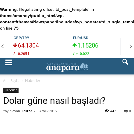
Warning
: Illegal string offset 'td_post_template' in
/home/amoney/public_html/wp-
content/themes/Newspaper/includes/wp_booster/td_single_temp
on line
75
GBP/TRY
EUR/USD
64.1304
1.15206
/
-0.2051
/
+-0.022
/
Ana Sayfa
Haberler
Haberler
Dolar güne nasıl başladı?
Yayınlayan
Editor
-
9 Aralık 2015
4479
0