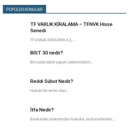
POPÜLER KONULAR
TF VARLIK KİRALAMA – TFNVK Hisse
Senedi
TF VARLIK KİRALAMA A.Ş....
BIST 30 nedir?
Borsada işlem yapan yatırımcıların...
Reddi Sübut Nedir?
Hukuki bir terim olan...
İtfa Nedir?
Bankacılık sisteminden hukuka, muhasebeden...