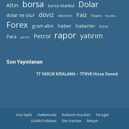
borsa
Dolar
Altın
borsa istanbul
döviz
Faiz
dolar ne olur
ekonomi
Finans
foreks
Forex
haber
haberler
gram altın
hisse
rapor
yatırım
Petrol
Para
parite
Son Yayınlanan
TF VARLIK KİRALAMA – TFNVK Hisse Senedi
Ana Sayfa
Hakkımızda
Kullanım Koşulları
Feragat
Gizlilik Politikası
Site Haritası
İletişim