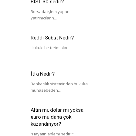
BIST 30 nedir?
Borsada işlem yapan
yatırımcıların...
Reddi Sübut Nedir?
Hukuki bir terim olan...
İtfa Nedir?
Bankacılık sisteminden hukuka,
muhasebeden...
Altın mı, dolar mı yoksa
euro mu daha çok
kazandırıyor?
“Hayatın anlamı nedir?”