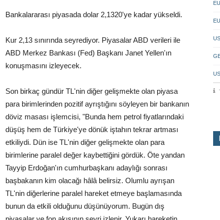
EU
Bankalararası piyasada dolar 2,1320'ye kadar yükseldi.
EU
US
Kur 2,13 sınırında seyrediyor. Piyasalar ABD verileri ile
ABD Merkez Bankası (Fed) Başkanı Janet Yellen'ın
GB
konuşmasını izleyecek.
US
Son birkaç gündür TL'nin diğer gelişmekte olan piyasa
para birimlerinden pozitif ayrıştığını söyleyen bir bankanın
döviz masası işlemcisi, "Bunda hem petrol fiyatlarındaki
düşüş hem de Türkiye'ye dönük iştahın tekrar artması
etkiliydi. Dün ise TL'nin diğer gelişmekte olan para
birimlerine paralel değer kaybettiğini gördük. Öte yandan
Tayyip Erdoğan'ın cumhurbaşkanı adaylığı sonrası
başbakanın kim olacağı hâlâ belirsiz. Olumlu ayrışan
TL'nin diğerlerine paralel hareket etmeye başlamasında
bunun da etkili olduğunu düşünüyorum. Bugün dış
piyasalar ve fon akışının seyri izlenir. Yukarı hareketin