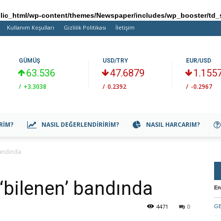
ic_html/wp-content/themes/Newspaper/includes/wp_booster/td_
Kullanım Koşulları
Gizlilik Politikası
İletişim
GÜMÜŞ
USD/TRY
EUR/USD
63.536
47.6879
1.155
/
+3.3038
/
0.2392
/
-0.2967
IRIM?
NASIL DEĞERLENDIRIRIM?
NASIL HARCARIM?
bandında
‘bilenen’ bandında
En
4471
0
GB