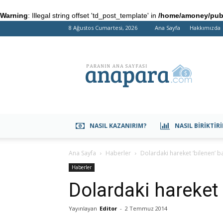
Warning
: Illegal string offset 'td_post_template' in
/home/amoney/publ
8 Ağustos Cumartesi, 2026
Ana Sayfa
Hakkımızda
anapara.com
NASIL KAZANIRIM?
NASIL BIRIKTIR
Ana Sayfa
Haberler
Dolardaki hareket ‘bilenen’ 
Haberler
Dolardaki hareket 
Yayınlayan
Editor
-
2 Temmuz 2014