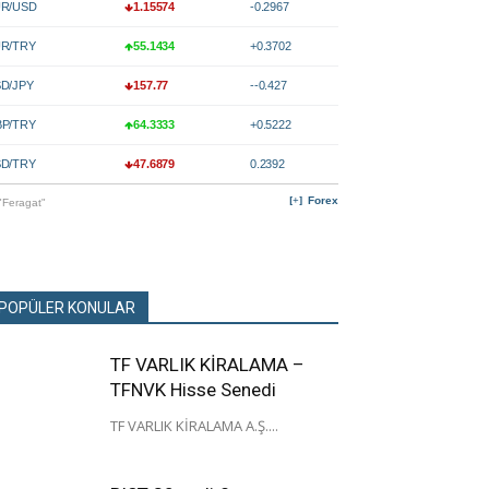
R/USD
1.15574
-0.2967
R/TRY
55.1434
+0.3702
D/JPY
157.77
--0.427
P/TRY
64.3333
+0.5222
D/TRY
47.6879
0.2392
Forex
"Feragat"
POPÜLER KONULAR
TF VARLIK KİRALAMA –
TFNVK Hisse Senedi
TF VARLIK KİRALAMA A.Ş....