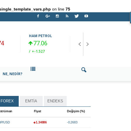
single_template_vars.php
on line
75
HAM PETROL
EUR/TRY
O
74
77.06
55.1434
/
+-1.527
/
+0.3702
/
NE, NEDIR?
FOREX
EMTİA
ENDEKS
strüman
Fiyat
Değişim (%)
P/USD
1.34886
-0.2683