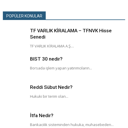
POPÜLER KONULAR
TF VARLIK KİRALAMA – TFNVK Hisse
Senedi
TF VARLIK KİRALAMA A.Ş....
BIST 30 nedir?
Borsada işlem yapan yatırımcıların...
Reddi Sübut Nedir?
Hukuki bir terim olan...
İtfa Nedir?
Bankacılık sisteminden hukuka, muhasebeden...