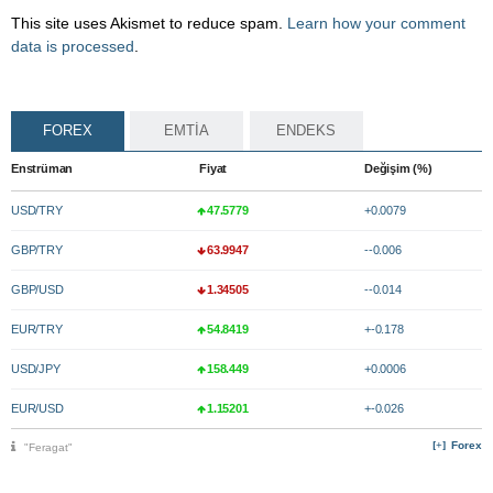
This site uses Akismet to reduce spam.
Learn how your comment
data is processed
.
FOREX
EMTİA
ENDEKS
Enstrüman
Fiyat
Değişim (%)
USD/TRY
47.5779
+0.0079
GBP/TRY
63.9947
--0.006
GBP/USD
1.34505
--0.014
EUR/TRY
54.8419
+-0.178
USD/JPY
158.449
+0.0006
EUR/USD
1.15201
+-0.026
Forex
"Feragat"