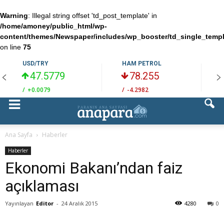
Warning
: Illegal string offset 'td_post_template' in
/home/amoney/public_html/wp-
content/themes/Newspaper/includes/wp_booster/td_single_temp
on line
75
USD/TRY
HAM PETROL
47.5779
78.255
/
+0.0079
/
-4.2982
/
Ana Sayfa
Haberler
Haberler
Ekonomi Bakanı’ndan faiz
açıklaması
Yayınlayan
Editor
-
24 Aralık 2015
4280
0