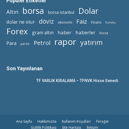
Popüler Etiketler
borsa
Dolar
Altın
borsa istanbul
döviz
Faiz
dolar ne olur
ekonomi
Finans
foreks
Forex
haber
haberler
gram altın
hisse
rapor
yatırım
Petrol
Para
parite
Son Yayınlanan
TF VARLIK KİRALAMA – TFNVK Hisse Senedi
Ana Sayfa
Hakkımızda
Kullanım Koşulları
Feragat
Gizlilik Politikası
Site Haritası
İletişim