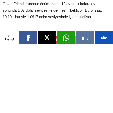
Gavin Friend, euronun önümüzdeki 12 ay sabit kalarak yıl
sonunda 1.07 dolar seviyesine gelmesini bekliyor. Euro, saat
10.10 itibariyle 1.0917 dolar seviyesinde işlem görüyor.
0
Paylaş!
Önceki İçerik
Sonraki İçerik
“Faiz artışı kademeli olacak”
Konut fiyatları en çok o ilde arttı
İlgili Haberler
Yazarın Diğer İçerikleri