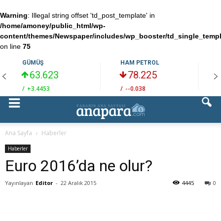
Warning
: Illegal string offset 'td_post_template' in
/home/amoney/public_html/wp-
content/themes/Newspaper/includes/wp_booster/td_single_temp
on line
75
GÜMÜŞ
HAM PETROL
63.623
78.225
/
+3.4453
/
--0.038
/
Ana Sayfa
Haberler
Haberler
Euro 2016’da ne olur?
Yayınlayan
Editor
-
22 Aralık 2015
4445
0