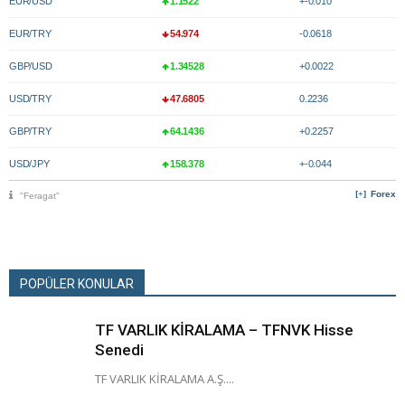
EUR/USD
1.1522
+-0.010
EUR/TRY
54.974
-0.0618
GBP/USD
1.34528
+0.0022
USD/TRY
47.6805
0.2236
GBP/TRY
64.1436
+0.2257
USD/JPY
158.378
+-0.044
Forex
"Feragat"
POPÜLER KONULAR
TF VARLIK KİRALAMA – TFNVK Hisse
Senedi
TF VARLIK KİRALAMA A.Ş....