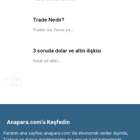
Trade Nedir?
Trader ise; Forex ya...
3 soruda dolar ve altın ilişkisi
Dolar ve altın...
Anapara.com’u Keşfedin
Paranın ana sayfası anapara.com ’da ekonomik veriler dışında,
Türkiye ve dünya gündeminden en yeni ve özel haberleriyle