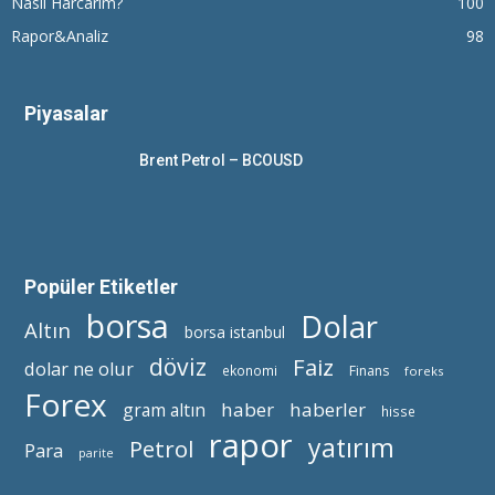
Nasıl Harcarım?
100
Rapor&Analiz
98
Piyasalar
Brent Petrol – BCOUSD
Popüler Etiketler
borsa
Dolar
Altın
borsa istanbul
döviz
Faiz
dolar ne olur
ekonomi
Finans
foreks
Forex
haber
haberler
gram altın
hisse
rapor
yatırım
Petrol
Para
parite