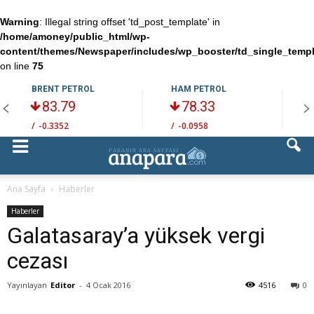
Warning
: Illegal string offset 'td_post_template' in
/home/amoney/public_html/wp-
content/themes/Newspaper/includes/wp_booster/td_single_temp
on line
75
BRENT PETROL
HAM PETROL
83.79
78.33
/
-0.3352
/
-0.0958
/
Ana Sayfa
Haberler
Haberler
Galatasaray’a yüksek vergi
cezası
Yayınlayan
Editor
-
4 Ocak 2016
4516
0