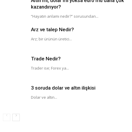
Altın mı, dolar mı yoksa euro mu daha çok
kazandırıyor?
“Hayatın anlamı nedir?” sorusundan...
Arz ve talep Nedir?
Arz; bir ürünün üretici...
Trade Nedir?
Trader ise; Forex ya...
3 soruda dolar ve altın ilişkisi
Dolar ve altın...