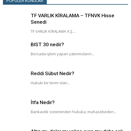
POPÜLER KONULAR
TF VARLIK KİRALAMA – TFNVK Hisse
Senedi
TF VARLIK KİRALAMA A.Ş....
BIST 30 nedir?
Borsada işlem yapan yatırımcıların...
Reddi Sübut Nedir?
Hukuki bir terim olan...
İtfa Nedir?
Bankacılık sisteminden hukuka, muhasebeden...