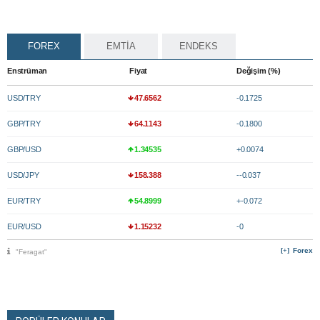
FOREX
EMTİA
ENDEKS
Enstrüman
Fiyat
Değişim (%)
USD/TRY
47.6562
-0.1725
GBP/TRY
64.1143
-0.1800
GBP/USD
1.34535
+0.0074
USD/JPY
158.388
--0.037
EUR/TRY
54.8999
+-0.072
EUR/USD
1.15232
-0
Forex
"Feragat"