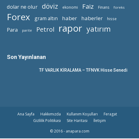
döviz
Faiz
dolar ne olur
ekonomi
Finans
foreks
Forex
haber
haberler
gram altın
hisse
rapor
yatırım
Petrol
Para
parite
Son Yayınlanan
TF VARLIK KİRALAMA – TFNVK Hisse Senedi
Ana Sayfa
Hakkımızda
Kullanım Koşulları
Feragat
Gizlilik Politikası
Site Haritası
İletişim
© 2016 - anapara.com