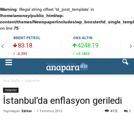
Warning
: Illegal string offset 'td_post_template' in
/home/amoney/public_html/wp-
content/themes/Newspaper/includes/wp_booster/td_single_temp
on line
75
BRENT PETROL
ONS ALTIN
83.18
4248.19
/
-0.395
/
+0.1863
/
Ana Sayfa
Haberler
Haberler
İstanbul’da enflasyon geriledi
Yayınlayan
Editor
-
1 Temmuz 2015
4172
0