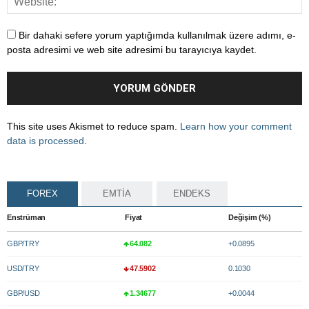
Bir dahaki sefere yorum yaptığımda kullanılmak üzere adımı, e-
posta adresimi ve web site adresimi bu tarayıcıya kaydet.
This site uses Akismet to reduce spam.
Learn how your comment
data is processed
.
FOREX
EMTİA
ENDEKS
Enstrüman
Fiyat
Değişim (%)
GBP/TRY
64.082
+0.0895
USD/TRY
47.5902
0.1030
GBP/USD
1.34677
+0.0044