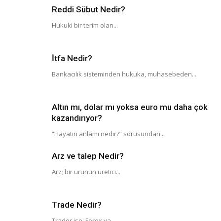
Reddi Sübut Nedir?
Hukuki bir terim olan...
İtfa Nedir?
Bankacılık sisteminden hukuka, muhasebeden...
Altın mı, dolar mı yoksa euro mu daha çok
kazandırıyor?
“Hayatın anlamı nedir?” sorusundan...
Arz ve talep Nedir?
Arz; bir ürünün üretici...
Trade Nedir?
Trader ise; Forex ya...