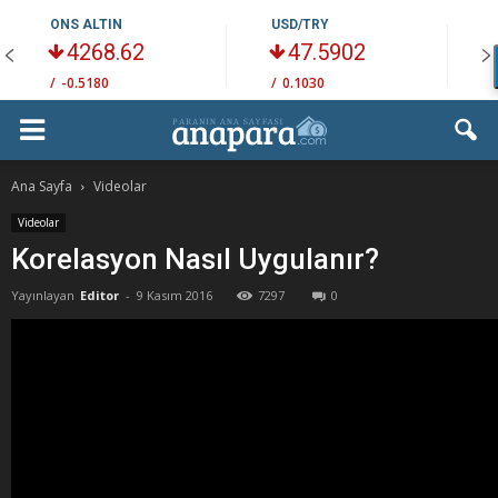
ONS ALTIN
USD/TRY
4268.62
47.5902
/
-0.5180
/
0.1030
/
Ana Sayfa
Videolar
Videolar
Korelasyon Nasıl Uygulanır?
Yayınlayan
Editor
-
9 Kasım 2016
7297
0