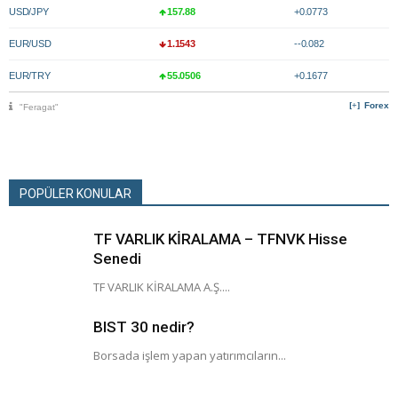
USD/JPY
157.88
+0.0773
EUR/USD
1.1543
--0.082
EUR/TRY
55.0506
+0.1677
Forex
"Feragat"
POPÜLER KONULAR
TF VARLIK KİRALAMA – TFNVK Hisse
Senedi
TF VARLIK KİRALAMA A.Ş....
BIST 30 nedir?
Borsada işlem yapan yatırımcıların...