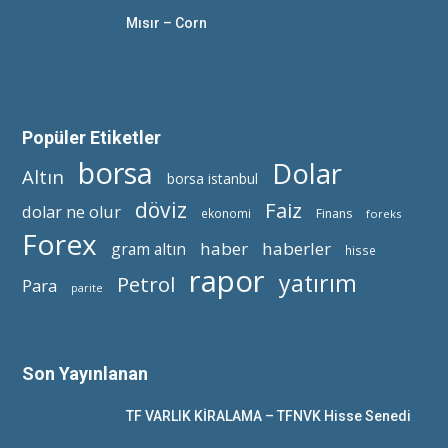
Mısır – Corn
Popüler Etiketler
borsa
Dolar
Altın
borsa istanbul
döviz
Faiz
dolar ne olur
ekonomi
Finans
foreks
Forex
haber
haberler
gram altın
hisse
rapor
yatırım
Petrol
Para
parite
Son Yayınlanan
TF VARLIK KİRALAMA – TFNVK Hisse Senedi