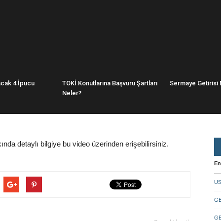
acak 4 İpucu
TOKİ Konutlarına Başvuru Şartları
Sermaye Getirisi 
Neler?
da detaylı bilgiye bu video üzerinden erişebilirsiniz.
En
US
GB
GB