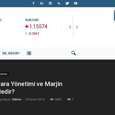
OL
EUR/USD
ONS ALTIN
U
1.15574
4341.78
/
-0.2967
/
+2.3934
/
NE, NEDIR?
ideolar
ara Yönetimi ve Marjin
edir?
yınlayan
Editor
-
10 Kasım 2016
6465
0