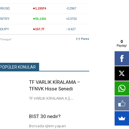
R/USD
1.15574
-0.2967
R/TRY
55.1434
+0.3702
D/JPY
157.77
--0.427
Forex
"Feragat"
0
Paylaş!
POPÜLER KONULAR
TF VARLIK KİRALAMA –
TFNVK Hisse Senedi
TF VARLIK KİRALAMA A.Ş....
BIST 30 nedir?
Borsada işlem yapan