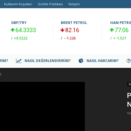
Kullanım Koşulları
Gizlilik Politikası
İletişim
GBP/TRY
BRENT PETROL
HAM PETR
64.3333
82.16
77.06
/
+0.5222
/
--1.226
/
+-1.527
IRIM?
NASIL DEĞERLENDIRIRIM?
NASIL HARCARIM?
?
V
P
N
Ya