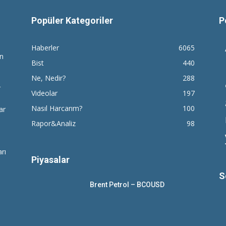
Popüler Kategoriler
P
Haberler
6065
en
Bist
440
Ne, Nedir?
288
r
Videolar
197
Nasıl Harcarım?
100
ar
Rapor&Analiz
98
rı
Piyasalar
S
Brent Petrol – BCOUSD