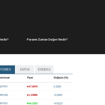
Nedir?
Paranın Zaman Değeri Nedir?
FOREX
EMTİA
ENDEKS
strüman
Fiyat
Değişim (%)
D/TRY
47.6879
0.2392
P/USD
1.34886
-0.2683
P/TRY
64.3333
+0.5222