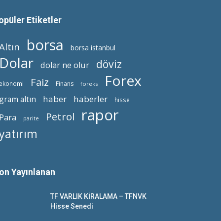
opüler Etiketler
borsa
Altın
borsa istanbul
Dolar
döviz
dolar ne olur
Forex
Faiz
ekonomi
Finans
foreks
haber
haberler
gram altın
hisse
rapor
Petrol
Para
parite
yatırım
on Yayınlanan
TF VARLIK KİRALAMA – TFNVK
Hisse Senedi