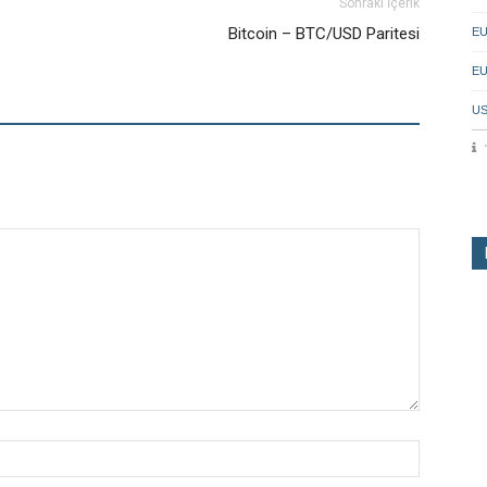
Sonraki İçerik
Bitcoin – BTC/USD Paritesi
EU
EU
US