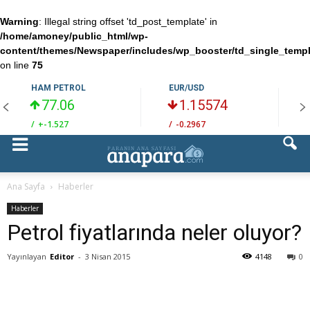
Warning
: Illegal string offset 'td_post_template' in
/home/amoney/public_html/wp-
content/themes/Newspaper/includes/wp_booster/td_single_temp
on line
75
HAM PETROL
EUR/USD
77.06
1.15574
/
+-1.527
/
-0.2967
/
Ana Sayfa
Haberler
Haberler
Petrol fiyatlarında neler oluyor?
Yayınlayan
Editor
-
3 Nisan 2015
4148
0