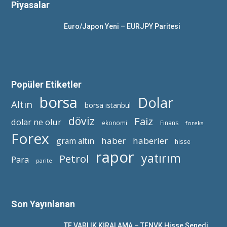
Piyasalar
Euro/Japon Yeni – EURJPY Paritesi
Popüler Etiketler
borsa
Dolar
Altın
borsa istanbul
döviz
Faiz
dolar ne olur
ekonomi
Finans
foreks
Forex
haber
haberler
gram altın
hisse
rapor
yatırım
Petrol
Para
parite
Son Yayınlanan
TF VARLIK KİRALAMA – TFNVK Hisse Senedi