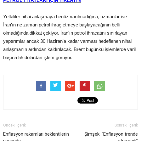
PETROL FİYATLARI İÇİN TIKLAYIN
Yetkililer nihai anlaşmaya henüz varılmadığına, uzmanlar ise
İran'ın ne zaman petrol ihraç etmeye başlayacağının belli
olmadığında dikkat çekiyor. İran'ın petrol ihracatını sınırlayan
yaptırımlar ancak 30 Haziran'a kadar varması hedeflenen nihai
anlaşmanın ardından kaldırılacak. Brent bugünkü işlemlerde varil
başına 55 dolardan işlem görüyor.
Önceki İçerik
Sonraki İçerik
Enflasyon rakamları beklentilerin
Şimşek: “Enflasyon trende
üzerinde
oturmadı”