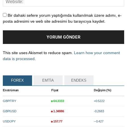
Bir dahaki sefere yorum yaptığımda kullanılmak üzere adımı, e-
posta adresimi ve web site adresimi bu tarayıcıya kaydet.
This site uses Akismet to reduce spam.
Learn how your comment
data is processed
.
FOREX
EMTİA
ENDEKS
Enstrüman
Fiyat
Değişim (%)
GBP/TRY
64.3333
+0.5222
GBP/USD
1.34886
-0.2683
USD/JPY
157.77
--0.427