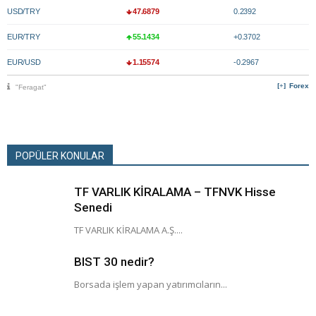
USD/TRY
47.6879
0.2392
EUR/TRY
55.1434
+0.3702
EUR/USD
1.15574
-0.2967
Forex
"Feragat"
POPÜLER KONULAR
TF VARLIK KİRALAMA – TFNVK Hisse
Senedi
TF VARLIK KİRALAMA A.Ş....
BIST 30 nedir?
Borsada işlem yapan yatırımcıların...