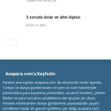
Trader ise; Forex ya...
3 soruda dolar ve altın ilişkisi
Dolar ve altın...
Anapara.com’u Keşfedin
Paranın ana sayfası anapara.com ’da ekonomik veriler dışında,
Türkiye ve dünya gündeminden en yeni ve özel haberleriyle
yatırımcılara
para kazanma
yöntemleri, tasarruf önerileri, yatırım
fikirleri ve para harcama ustalıklarına dair ipuçları yer alıyor.
Paranın merkezinden dünya gündemine, piyasalardan yaşam
trendlerine kadar en güncel içeriklerin yer aldığı anapara.com,