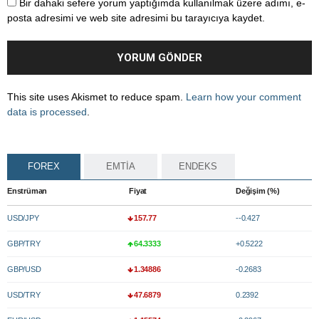
Bir dahaki sefere yorum yaptığımda kullanılmak üzere adımı, e-
posta adresimi ve web site adresimi bu tarayıcıya kaydet.
This site uses Akismet to reduce spam.
Learn how your comment
data is processed
.
FOREX
EMTİA
ENDEKS
Enstrüman
Fiyat
Değişim (%)
USD/JPY
157.77
--0.427
GBP/TRY
64.3333
+0.5222
GBP/USD
1.34886
-0.2683
USD/TRY
47.6879
0.2392