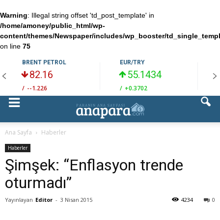
Warning
: Illegal string offset 'td_post_template' in
/home/amoney/public_html/wp-
content/themes/Newspaper/includes/wp_booster/td_single_temp
on line
75
BRENT PETROL
EUR/TRY
82.16
55.1434
/
--1.226
/
+0.3702
/
Ana Sayfa
Haberler
Haberler
Şimşek: “Enflasyon trende
oturmadı”
Yayınlayan
Editor
-
3 Nisan 2015
4234
0