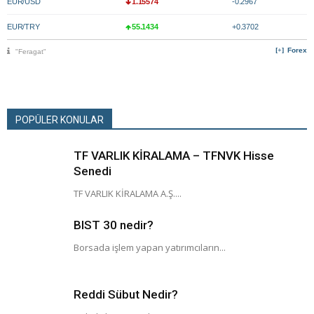
EUR/USD
1.15574
-0.2967
EUR/TRY
55.1434
+0.3702
Forex
"Feragat"
POPÜLER KONULAR
TF VARLIK KİRALAMA – TFNVK Hisse
Senedi
TF VARLIK KİRALAMA A.Ş....
BIST 30 nedir?
Borsada işlem yapan yatırımcıların...
Reddi Sübut Nedir?