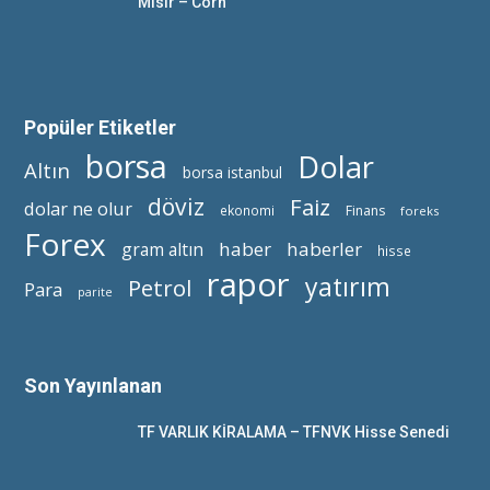
Mısır – Corn
Popüler Etiketler
borsa
Dolar
Altın
borsa istanbul
döviz
Faiz
dolar ne olur
ekonomi
Finans
foreks
Forex
haber
haberler
gram altın
hisse
rapor
yatırım
Petrol
Para
parite
Son Yayınlanan
TF VARLIK KİRALAMA – TFNVK Hisse Senedi