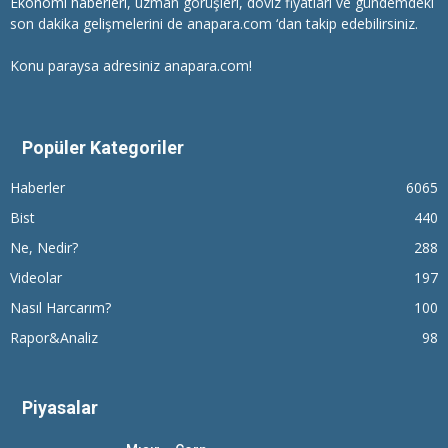
Ekonomi haberleri
, uzman görüşleri, döviz fiyatları ve gündemdeki
son dakika gelişmelerini de anapara.com ‘dan takip edebilirsiniz.
Konu paraysa adresiniz anapara.com!
Popüler Kategoriler
Haberler
6065
Bist
440
Ne, Nedir?
288
Videolar
197
Nasıl Harcarım?
100
Rapor&Analiz
98
Piyasalar