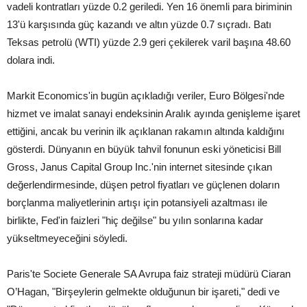
vadeli kontratları yüzde 0.2 geriledi. Yen 16 önemli para biriminin
13'ü karşısında güç kazandı ve altın yüzde 0.7 sıçradı. Batı
Teksas petrolü (WTI) yüzde 2.9 geri çekilerek varil başına 48.60
dolara indi.
Markit Economics'in bugün açıkladığı veriler, Euro Bölgesi'nde
hizmet ve imalat sanayi endeksinin Aralık ayında genişleme işaret
ettiğini, ancak bu verinin ilk açıklanan rakamın altında kaldığını
gösterdi. Dünyanın en büyük tahvil fonunun eski yöneticisi Bill
Gross, Janus Capital Group Inc.'nin internet sitesinde çıkan
değerlendirmesinde, düşen petrol fiyatları ve güçlenen doların
borçlanma maliyetlerinin artışı için potansiyeli azaltması ile
birlikte, Fed'in faizleri "hiç değilse" bu yılın sonlarına kadar
yükseltmeyeceğini söyledi.
Paris'te Societe Generale SA Avrupa faiz strateji müdürü Ciaran
O’Hagan, "Birşeylerin gelmekte olduğunun bir işareti," dedi ve