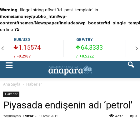
Warning
: Illegal string offset 'td_post_template' in
/home/amoney/public_html/wp-
content/themes/Newspaper/includes/wp_booster/td_single_temp
on line
75
EUR/USD
GBP/TRY
1.15574
64.3333
/
-0.2967
/
+0.5222
/
Ana Sayfa
Haberler
Haberler
Piyasada endişenin adı ‘petrol’
Yayınlayan
Editor
-
6 Ocak 2015
4297
0