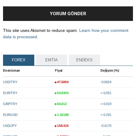
This site uses Akismet to reduce spam.
Learn how your comment
data is processed
.
FOREX
EMTİA
ENDEKS
Enstrüman
Fiyat
Değişim (%)
USD/TRY
47.5804
-0.0824
EUR/TRY
54.9303
+-0.051
GBP/TRY
64.012
+-0.019
EUR/USD
1.15188
+-0.291
USD/JPY
158.416
-0.4170