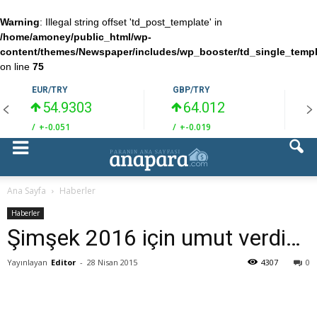
Warning
: Illegal string offset 'td_post_template' in
/home/amoney/public_html/wp-
content/themes/Newspaper/includes/wp_booster/td_single_temp
on line
75
EUR/TRY
GBP/TRY
54.9303
64.012
/
+-0.051
/
+-0.019
/
Ana Sayfa
Haberler
Haberler
Şimşek 2016 için umut verdi…
Yayınlayan
Editor
-
28 Nisan 2015
4307
0