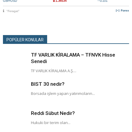
GBP/USD
1.34534
--0.101
Forex
"Feragat"
POPÜLER KONULAR
TF VARLIK KİRALAMA – TFNVK Hisse
Senedi
TF VARLIK KİRALAMA A.Ş....
BIST 30 nedir?
Borsada işlem yapan yatırımcıların...
Reddi Sübut Nedir?
Hukuki bir terim olan...