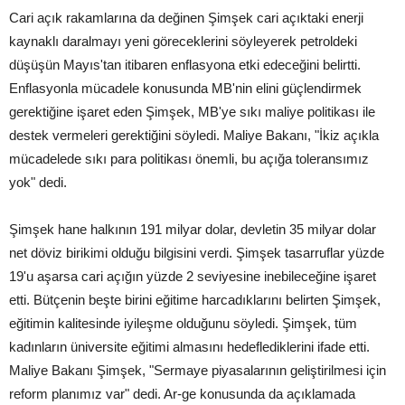
Cari açık rakamlarına da değinen Şimşek cari açıktaki enerji
kaynaklı daralmayı yeni göreceklerini söyleyerek petroldeki
düşüşün Mayıs'tan itibaren enflasyona etki edeceğini belirtti.
Enflasyonla mücadele konusunda MB'nin elini güçlendirmek
gerektiğine işaret eden Şimşek, MB'ye sıkı maliye politikası ile
destek vermeleri gerektiğini söyledi. Maliye Bakanı, "İkiz açıkla
mücadelede sıkı para politikası önemli, bu açığa toleransımız
yok" dedi.
Şimşek hane halkının 191 milyar dolar, devletin 35 milyar dolar
net döviz birikimi olduğu bilgisini verdi. Şimşek tasarruflar yüzde
19'u aşarsa cari açığın yüzde 2 seviyesine inebileceğine işaret
etti. Bütçenin beşte birini eğitime harcadıklarını belirten Şimşek,
eğitimin kalitesinde iyileşme olduğunu söyledi. Şimşek, tüm
kadınların üniversite eğitimi almasını hedeflediklerini ifade etti.
Maliye Bakanı Şimşek, "Sermaye piyasalarının geliştirilmesi için
reform planımız var" dedi. Ar-ge konusunda da açıklamada