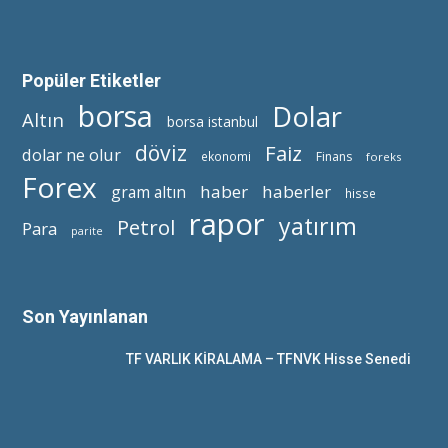
Popüler Etiketler
borsa
Dolar
Altın
borsa istanbul
döviz
Faiz
dolar ne olur
ekonomi
Finans
foreks
Forex
haber
haberler
gram altın
hisse
rapor
yatırım
Petrol
Para
parite
Son Yayınlanan
TF VARLIK KİRALAMA – TFNVK Hisse Senedi