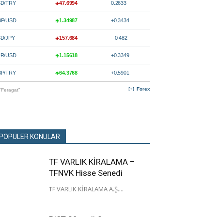
D/TRY
47.6994
0.2633
P/USD
1.34987
+0.3434
D/JPY
157.684
--0.482
R/USD
1.15618
+0.3349
P/TRY
64.3768
+0.5901
Forex
"Feragat"
POPÜLER KONULAR
TF VARLIK KİRALAMA –
TFNVK Hisse Senedi
TF VARLIK KİRALAMA A.Ş....