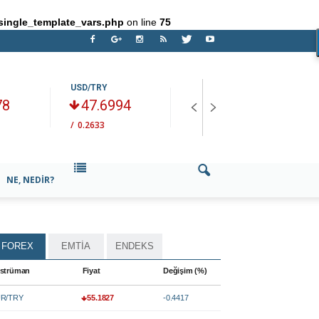
single_template_vars.php
on line
75
USD/TRY
EUR/USD
B
78
47.6994
1.15618
/
0.2633
/
+0.3349
/
NE, NEDIR?
FOREX
EMTİA
ENDEKS
strüman
Fiyat
Değişim (%)
R/TRY
55.1827
-0.4417