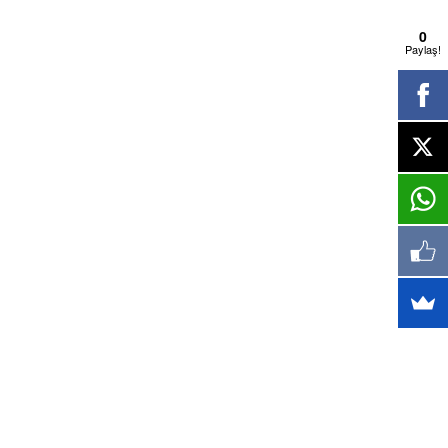
0
Paylaş!