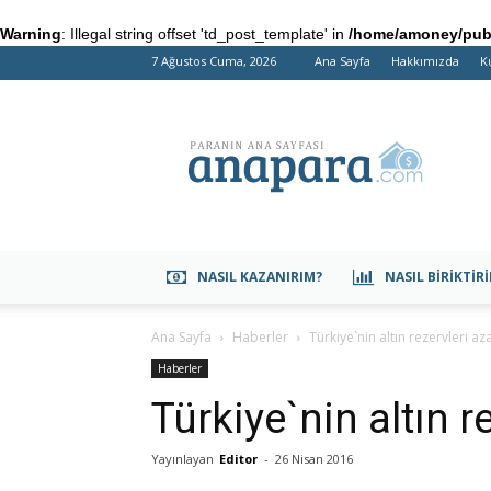
Warning
: Illegal string offset 'td_post_template' in
/home/amoney/publ
7 Ağustos Cuma, 2026
Ana Sayfa
Hakkımızda
K
anapara.com
NASIL KAZANIRIM?
NASIL BIRIKTIR
Ana Sayfa
Haberler
Türkiye`nin altın rezervleri aza
Haberler
Türkiye`nin altın re
Yayınlayan
Editor
-
26 Nisan 2016