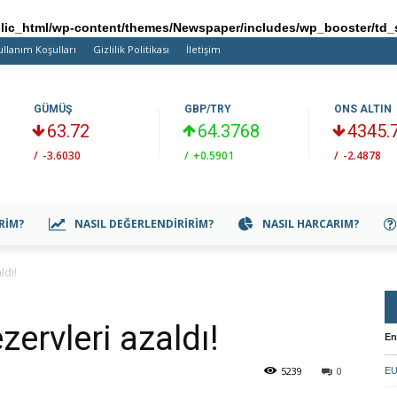
ic_html/wp-content/themes/Newspaper/includes/wp_booster/td_
ullanım Koşulları
Gizlilik Politikası
İletişim
GÜMÜŞ
GBP/TRY
ONS ALTIN
63.72
64.3768
4345.
/
-3.6030
/
+0.5901
/
-2.4878
IRIM?
NASIL DEĞERLENDIRIRIM?
NASIL HARCARIM?
ldı!
zervleri azaldı!
En
5239
0
EU