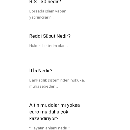
BIST 30 nedir?
Borsada işlem yapan
yatırımcıların...
Reddi Sübut Nedir?
Hukuki bir terim olan...
İtfa Nedir?
Bankacılık sisteminden hukuka,
muhasebeden...
Altın mı, dolar mı yoksa
euro mu daha çok
kazandırıyor?
“Hayatın anlamı nedir?”