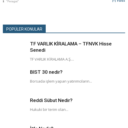
Forex
"Feragat"
POPÜLER KONULAR
TF VARLIK KİRALAMA – TFNVK Hisse
Senedi
TF VARLIK KİRALAMA A.Ş....
BIST 30 nedir?
Borsada işlem yapan yatırımcıların...
Reddi Sübut Nedir?
Hukuki bir terim olan...