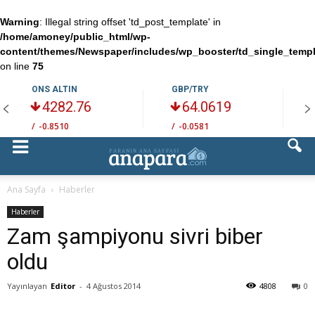
Warning
: Illegal string offset 'td_post_template' in
/home/amoney/public_html/wp-
content/themes/Newspaper/includes/wp_booster/td_single_temp
on line
75
ONS ALTIN
GBP/TRY
4282.76
64.0619
/
-0.8510
/
-0.0581
/
Ana Sayfa
Haberler
Haberler
Zam şampiyonu sivri biber
oldu
Yayınlayan
Editor
-
4 Ağustos 2014
4808
0