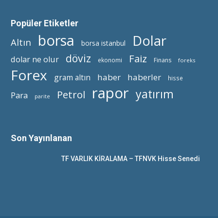
Popüler Etiketler
borsa
Dolar
Altın
borsa istanbul
döviz
Faiz
dolar ne olur
ekonomi
Finans
foreks
Forex
haber
haberler
gram altın
hisse
rapor
yatırım
Petrol
Para
parite
Son Yayınlanan
TF VARLIK KİRALAMA – TFNVK Hisse Senedi