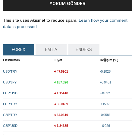
This site uses Akismet to reduce spam.
Learn how your comment
data is processed
.
FOREX
EMTİA
ENDEKS
Enstrüman
Fiyat
Değişim (%)
USD/TRY
47.5901
-0.1028
USD/JPY
157.826
+0.0431
EUR/USD
1.15418
--0.092
EUR/TRY
55.0459
0.1592
GBP/TRY
64.0619
-0.0581
GBP/USD
1.34635
--0.026