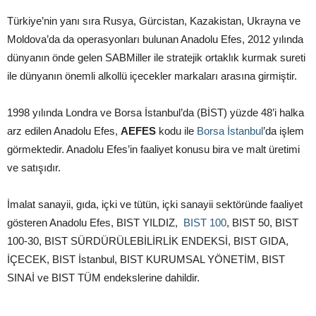
Türkiye’nin yanı sıra Rusya, Gürcistan, Kazakistan, Ukrayna ve
Moldova’da da operasyonları bulunan Anadolu Efes, 2012 yılında
dünyanın önde gelen SABMiller ile stratejik ortaklık kurmak sureti
ile dünyanın önemli alkollü içecekler markaları arasına girmiştir.
1998 yılında Londra ve Borsa İstanbul’da (BİST) yüzde 48’i halka
arz edilen Anadolu Efes,
AEFES
kodu ile
Borsa İstanbul
’da işlem
görmektedir. Anadolu Efes’in faaliyet konusu bira ve malt üretimi
ve satışıdır.
İmalat sanayii, gıda, içki ve tütün, içki sanayii sektöründe faaliyet
gösteren Anadolu Efes, BIST YILDIZ,
BIST 100
, BIST 50, BIST
100-30, BIST SÜRDÜRÜLEBİLİRLİK ENDEKSİ, BIST GIDA,
İÇECEK, BIST İstanbul, BIST KURUMSAL YÖNETİM, BIST
SINAİ ve BIST TÜM endekslerine dahildir.