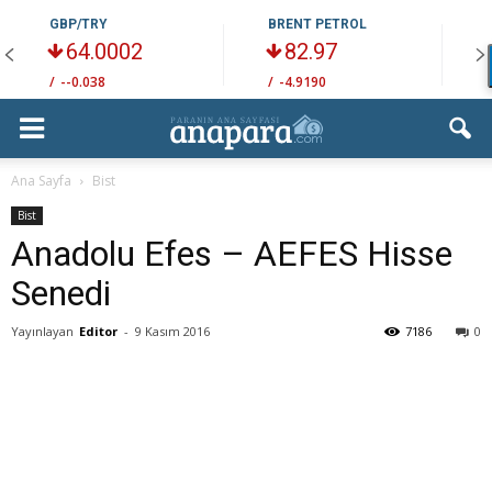
GBP/TRY
BRENT PETROL
64.0002
82.97
/
--0.038
/
-4.9190
/
Ana Sayfa
Bist
Bist
Anadolu Efes – AEFES Hisse
Senedi
Yayınlayan
Editor
-
9 Kasım 2016
7186
0