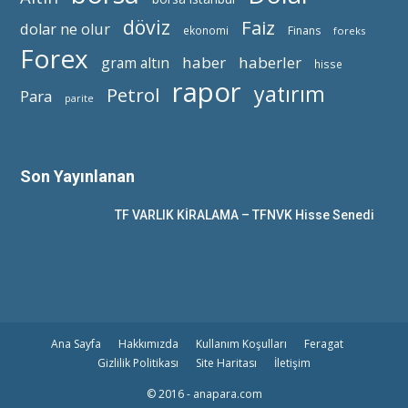
döviz
Faiz
dolar ne olur
ekonomi
Finans
foreks
Forex
haber
haberler
gram altın
hisse
rapor
yatırım
Petrol
Para
parite
Son Yayınlanan
TF VARLIK KİRALAMA – TFNVK Hisse Senedi
Ana Sayfa
Hakkımızda
Kullanım Koşulları
Feragat
Gizlilik Politikası
Site Haritası
İletişim
© 2016 - anapara.com