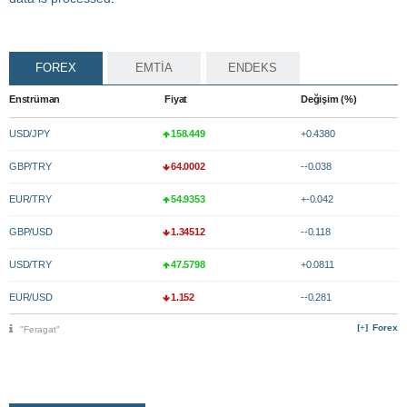
FOREX
EMTİA
ENDEKS
Enstrüman
Fiyat
Değişim (%)
USD/JPY
158.449
+0.4380
GBP/TRY
64.0002
--0.038
EUR/TRY
54.9353
+-0.042
GBP/USD
1.34512
--0.118
USD/TRY
47.5798
+0.0811
EUR/USD
1.152
--0.281
Forex
"Feragat"