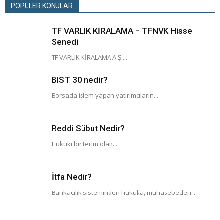
POPÜLER KONULAR
TF VARLIK KİRALAMA – TFNVK Hisse
Senedi
TF VARLIK KİRALAMA A.Ş....
BIST 30 nedir?
Borsada işlem yapan yatırımcıların...
Reddi Sübut Nedir?
Hukuki bir terim olan...
İtfa Nedir?
Bankacılık sisteminden hukuka, muhasebeden...