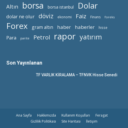
borsa
Dolar
Altın
borsa istanbul
döviz
Faiz
dolar ne olur
ekonomi
Finans
foreks
Forex
haber
haberler
gram altın
hisse
rapor
yatırım
Petrol
Para
parite
Son Yayınlanan
TF VARLIK KİRALAMA – TFNVK Hisse Senedi
Ana Sayfa
Hakkımızda
Kullanım Koşulları
Feragat
Gizlilik Politikası
Site Haritası
İletişim