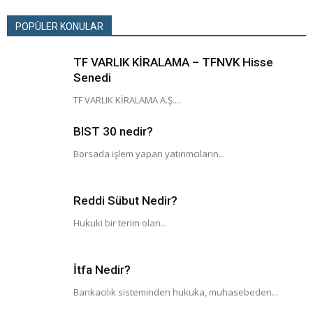
POPÜLER KONULAR
TF VARLIK KİRALAMA – TFNVK Hisse
Senedi
TF VARLIK KİRALAMA A.Ş....
BIST 30 nedir?
Borsada işlem yapan yatırımcıların...
Reddi Sübut Nedir?
Hukuki bir terim olan...
İtfa Nedir?
Bankacılık sisteminden hukuka, muhasebeden...