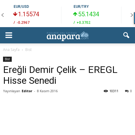
EUR/USD
EUR/TRY
1.15574
55.1434
/
-0.2967
/
+0.3702
/
Ana Sayfa
Bist
Bist
Ereğli Demir Çelik – EREGL
Hisse Senedi
Yayınlayan
Editor
-
8 Kasım 2016
10311
0