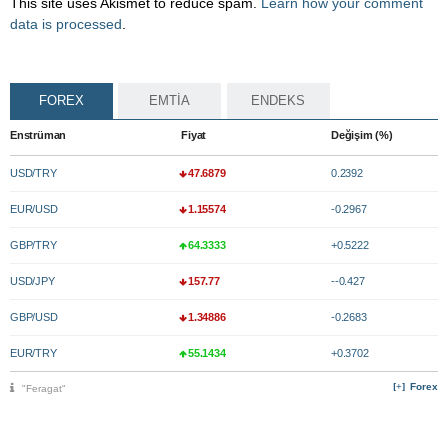
This site uses Akismet to reduce spam.
Learn how your comment
data is processed
.
FOREX
EMTİA
ENDEKS
Enstrüman
Fiyat
Değişim (%)
USD/TRY
47.6879
0.2392
EUR/USD
1.15574
-0.2967
GBP/TRY
64.3333
+0.5222
USD/JPY
157.77
--0.427
GBP/USD
1.34886
-0.2683
EUR/TRY
55.1434
+0.3702
Forex
"Feragat"