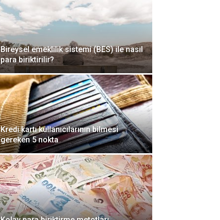
Bireysel emeklilik sistemi (BES) ile nasıl
para biriktirilir?
Kredi kartı kullanıcılarının bilmesi
gereken 5 nokta
Kolay para biriktirme metotları