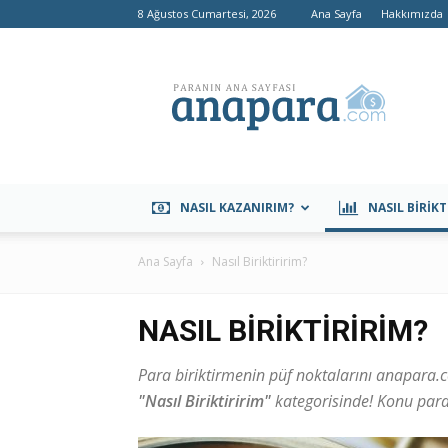
8 Ağustos Cumartesi, 2026
Ana Sayfa
Hakkımızda
anapara.com
NASIL KAZANIRIM?
NASIL BIRIKT
Ana Sayfa
Nasıl Biriktiririm?
NASIL BIRIKTIRIRIM?
Para biriktirmenin püf noktalarını anapara.c
"Nasıl Biriktiririm"
kategorisinde! Konu par