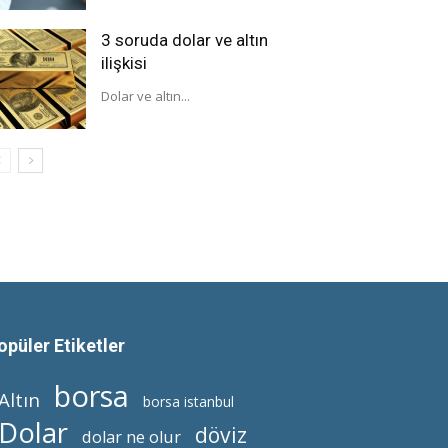
3 soruda dolar ve altın
ilişkisi
Dolar ve altın...
opüler Etiketler
borsa
Altın
borsa istanbul
Dolar
döviz
dolar ne olur