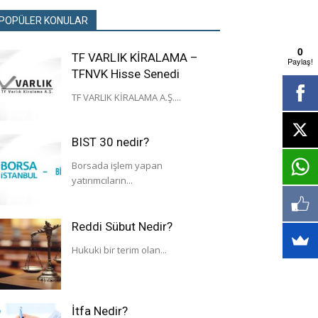
POPÜLER KONULAR
0
TF VARLIK KİRALAMA –
Paylaş!
TFNVK Hisse Senedi
TF VARLIK KİRALAMA A.Ş....
BIST 30 nedir?
Borsada işlem yapan
yatırımcıların...
Reddi Sübut Nedir?
Hukuki bir terim olan...
İtfa Nedir?