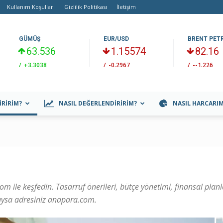
Kullanım Koşulları
Gizlilik Politikası
İletişim
GÜMÜŞ
EUR/USD
BRENT PET
63.536
1.15574
82.16
/
+3.3038
/
-0.2967
/
--1.226
IRIRIM?
NASIL DEĞERLENDIRIRIM?
NASIL HARCARI
om ile keşfedin. Tasarruf önerileri, bütçe yönetimi, finansal pla
aysa adresiniz anapara.com.