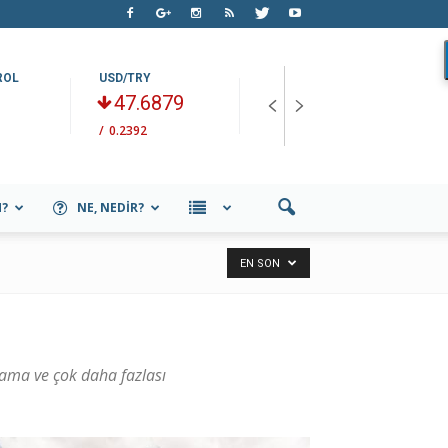
ROL
USD/TRY
HAM PETROL
O
47.6879
77.06
/
0.2392
/
+-1.527
/
M?
NE, NEDIR?
EN SON
nlama ve çok daha fazlası