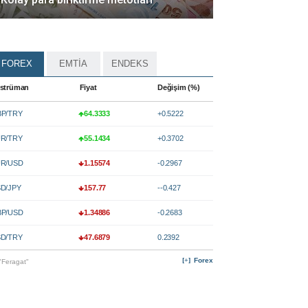
FOREX
EMTİA
ENDEKS
strüman
Fiyat
Değişim (%)
P/TRY
64.3333
+0.5222
R/TRY
55.1434
+0.3702
R/USD
1.15574
-0.2967
D/JPY
157.77
--0.427
P/USD
1.34886
-0.2683
D/TRY
47.6879
0.2392
Forex
"Feragat"