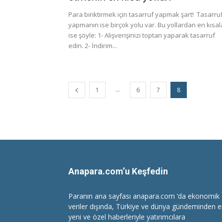
Para biriktirmek için tasarruf yapmak şart! Tasarru
yapmanın ise birçok yolu var. Bu yollardan en kısal
ise şöyle: 1- Alışverişinizi toptan yaparak tasarruf
edin. 2- İndirim...
...
1
6
7
8
Anapara.com’u Keşfedin
Paranın ana sayfası anapara.com ’da ekonomik
veriler dışında, Türkiye ve dünya gündeminden 
yeni ve özel haberleriyle yatırımcılara