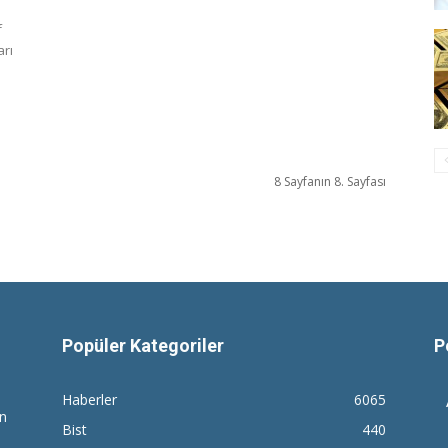
f
arı
8 Sayfanın 8. Sayfası
Popüler Kategoriler
P
Haberler
6065
en
Bist
440