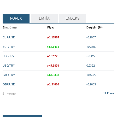
FOREX
EMTİA
ENDEKS
Enstrüman
Fiyat
Değişim (%)
EUR/USD
1.15574
-0.2967
EUR/TRY
55.1434
+0.3702
USD/JPY
157.77
--0.427
USD/TRY
47.6879
0.2392
GBP/TRY
64.3333
+0.5222
GBP/USD
1.34886
-0.2683
Forex
"Feragat"