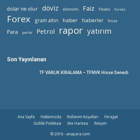
döviz
Faiz
dolar ne olur
ekonomi
Finans
foreks
Forex
haber
haberler
gram altın
hisse
rapor
yatırım
Petrol
Para
parite
Son Yayınlanan
TF VARLIK KİRALAMA – TFNVK Hisse Senedi
Ana Sayfa
Hakkımızda
Kullanım Koşulları
Feragat
Gizlilik Politikası
Site Haritası
İletişim
© 2016 - anapara.com