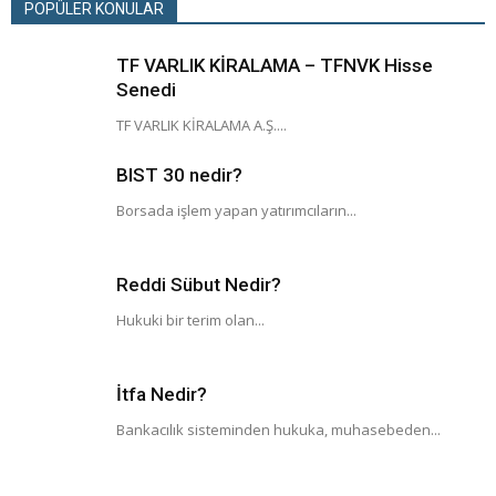
POPÜLER KONULAR
TF VARLIK KİRALAMA – TFNVK Hisse
Senedi
TF VARLIK KİRALAMA A.Ş....
BIST 30 nedir?
Borsada işlem yapan yatırımcıların...
Reddi Sübut Nedir?
Hukuki bir terim olan...
İtfa Nedir?
Bankacılık sisteminden hukuka, muhasebeden...