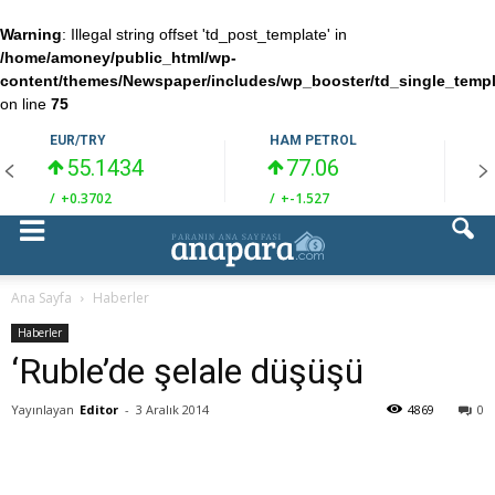
Warning
: Illegal string offset 'td_post_template' in
/home/amoney/public_html/wp-
content/themes/Newspaper/includes/wp_booster/td_single_temp
on line
75
EUR/TRY
HAM PETROL
55.1434
77.06
/
+0.3702
/
+-1.527
/
Ana Sayfa
Haberler
Haberler
‘Ruble’de şelale düşüşü
Yayınlayan
Editor
-
3 Aralık 2014
4869
0